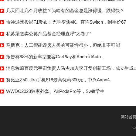
几天回吐几个月收益？为啥有的基金总是涨得慢、跌得快？
雷神游戏投影F1发布：光学变焦4K、直连Switch，到手价67
私募渠道卖公募产品基金经理直呼“太卷了”
马斯克：人工智能毁灭人类的可能性很小，但绝非不可能
报告称98%的新车型兼容CarPlay和AndroidAuto，
消息称原百度元宇宙负责人马杰加入李开复创新工场，成立生成式
努比亚Z50Ultra手机618最高优惠300元，中兴Axon4
WWDC2023独家外套、AirPodsPro等，Swift学生
网站首
Co