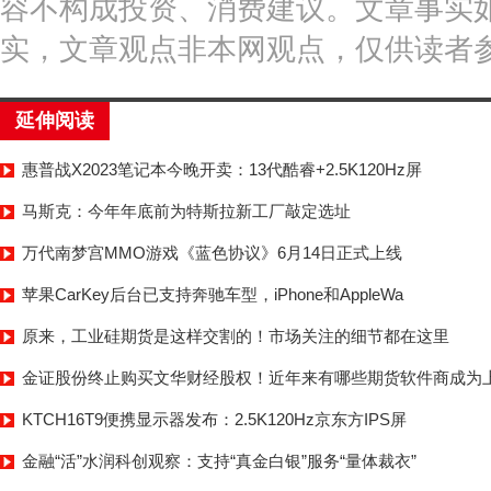
容不构成投资、消费建议。文章事实
实，文章观点非本网观点，仅供读者
延伸阅读
惠普战X2023笔记本今晚开卖：13代酷睿+2.5K120Hz屏
马斯克：今年年底前为特斯拉新工厂敲定选址
万代南梦宫MMO游戏《蓝色协议》6月14日正式上线
苹果CarKey后台已支持奔驰车型，iPhone和AppleWa
原来，工业硅期货是这样交割的！市场关注的细节都在这里
金证股份终止购买文华财经股权！近年来有哪些期货软件商成为
KTCH16T9便携显示器发布：2.5K120Hz京东方IPS屏
金融“活”水润科创观察：支持“真金白银”服务“量体裁衣”