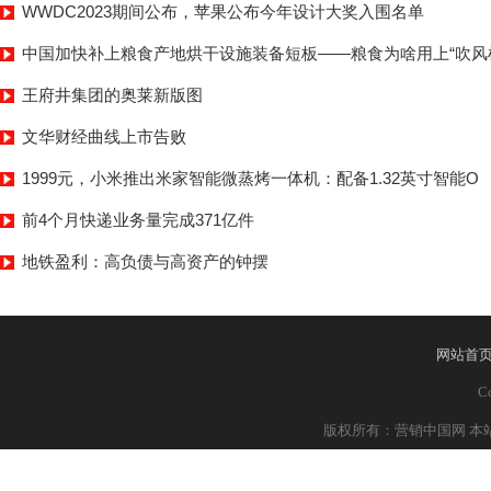
WWDC2023期间公布，苹果公布今年设计大奖入围名单
中国加快补上粮食产地烘干设施装备短板——粮食为啥用上“吹风
王府井集团的奥莱新版图
文华财经曲线上市告败
1999元，小米推出米家智能微蒸烤一体机：配备1.32英寸智能O
前4个月快递业务量完成371亿件
地铁盈利：高负债与高资产的钟摆
网站首
Co
版权所有：营销中国网 本站部